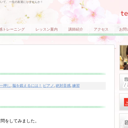
弾いて、一生の友達にしませんか！
感トレーニング
レッスン案内
講師紹介
アクセス
お問
一押し
脳を鍛えるには！
ピアノ
絶対音感
練習
,
,
,
質問をしてみました。