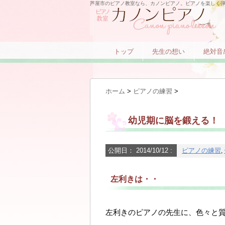
芦屋市のピアノ教室なら、カノンピアノ。ピアノを楽しく
トップ
先生の想い
絶対音
ホーム
>
ピアノの練習
>
幼児期に脳を鍛える！
公開日：
2014/10/12
:
ピアノの練習
,
左利きは・・
左利きのピアノの先生に、色々と