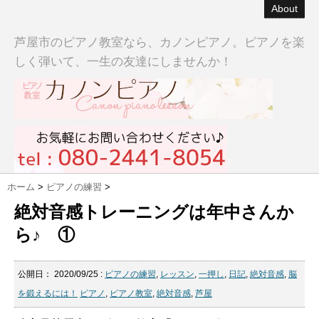
About
芦屋市のピアノ教室なら、カノンピアノ。ピアノを楽
しく弾いて、一生の友達にしませんか！
ホーム
>
ピアノの練習
>
絶対音感トレーニングは年中さんか
ら♪ ①
公開日：
2020/09/25
:
ピアノの練習
,
レッスン
,
一押し
,
日記
,
絶対音感
,
脳
を鍛えるには！
ピアノ
,
ピアノ教室
,
絶対音感
,
芦屋