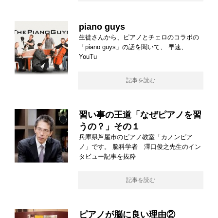
piano guys
生徒さんから、ピアノとチェロのコラボの
「piano guys」の話を聞いて、 早速、
YouTu
記事を読む
習い事の王道「なぜピアノを習
うの？」その１
兵庫県芦屋市のピアノ教室「カノンピア
ノ」です。 脳科学者 澤口俊之先生のイン
タビュー記事を抜粋
記事を読む
ピアノが脳に良い理由②