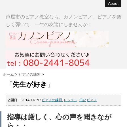
About
芦屋市のピアノ教室なら、カノンピアノ。ピアノを楽
しく弾いて、一生の友達にしませんか！
ホーム
>
ピアノの練習
>
「先生が好き」
公開日：
2014/11/19
:
ピアノの練習
,
レッスン
,
日記
ピアノ
指導は厳しく、心の声を聞きなが
ら・・