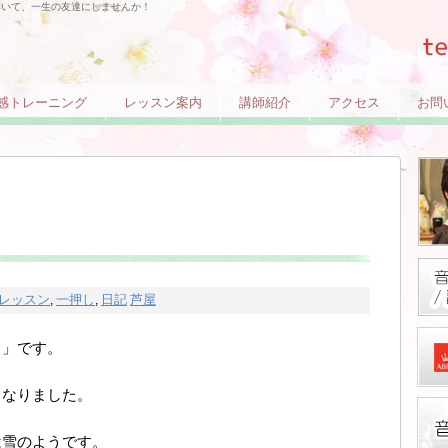
弾いて、一生の友達にしませんか！
感トレーニング
レッスン案内
講師紹介
アクセス
お問
レッスン
一押し
日記
芦屋
,
,
ノ」です。
くなりました。
は雪のようです。