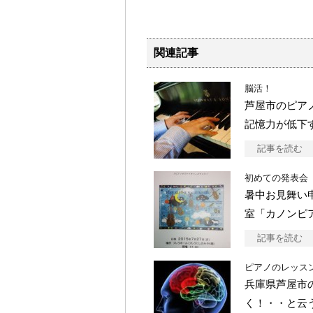
関連記事
脳活！
芦屋市のピア
記憶力が低下
記事を読む
初めての発表会
暑中お見舞い
室「カノンピ
記事を読む
ピアノのレッス
兵庫県芦屋市
く！・・と云