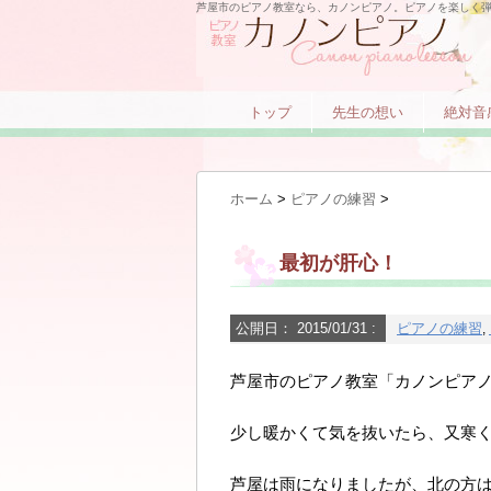
芦屋市のピアノ教室なら、カノンピアノ。ピアノを楽しく
トップ
先生の想い
絶対音
ホーム
>
ピアノの練習
>
最初が肝心！
公開日：
2015/01/31
:
ピアノの練習
,
芦屋市のピアノ教室「カノンピア
少し暖かくて気を抜いたら、又寒
芦屋は雨になりましたが、北の方