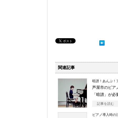
関連記事
暗譜！あんぷ！
芦屋市のピア
「暗譜」が必
記事を読む
ピアノ導入時の