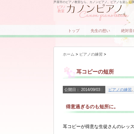
芦屋市のピアノ教室なら、カノンピアノ。ピアノを楽しく
トップ
先生の想い
絶対音
ホーム
>
ピアノの練習
>
耳コピーの短所
公開日：
2014/09/03
:
ピアノの練習
,
得意過ぎるのも短所に。
耳コピーが得意な生徒さんのレッ