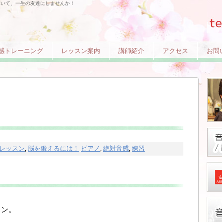
弾いて、一生の友達にしませんか！
感トレーニング
レッスン案内
講師紹介
アクセス
お問
レッスン
脳を鍛えるには！
ピアノ
絶対音感
練習
,
,
,
スン。