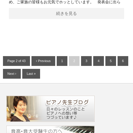
め、ご家族の皆様もお元気でホッとしています。 発表会に出ら
続きを見る
Page 2 of 43
‹ Previous
1
2
3
4
5
6
Next ›
Last »