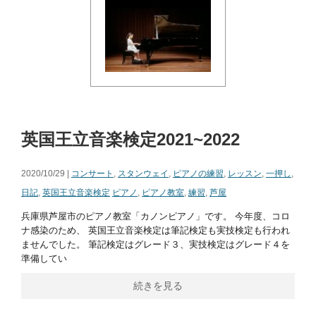
英国王立音楽検定2021~2022
2020/10/29 |
コンサート
,
スタンウェイ
,
ピアノの練習
,
レッスン
,
一押し
,
日記
,
英国王立音楽検定
ピアノ
,
ピアノ教室
,
練習
,
芦屋
兵庫県芦屋市のピアノ教室「カノンピアノ」です。 今年度、コロ
ナ感染のため、 英国王立音楽検定は筆記検定も実技検定も行われ
ませんでした。 筆記検定はグレード３、実技検定はグレード４を
準備してい
続きを見る