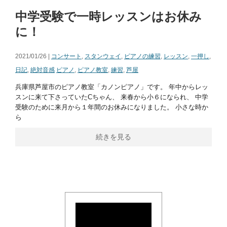
中学受験で一時レッスンはお休み
に！
2021/01/26 |
コンサート
,
スタンウェイ
,
ピアノの練習
,
レッスン
,
一押し
,
日記
,
絶対音感
ピアノ
,
ピアノ教室
,
練習
,
芦屋
兵庫県芦屋市のピアノ教室「カノンピアノ」です。 年中からレッ
スンに来て下さっていたCちゃん、 来春から小６になられ、 中学
受験のために来月から１年間のお休みになりました。 小さな時か
ら
続きを見る