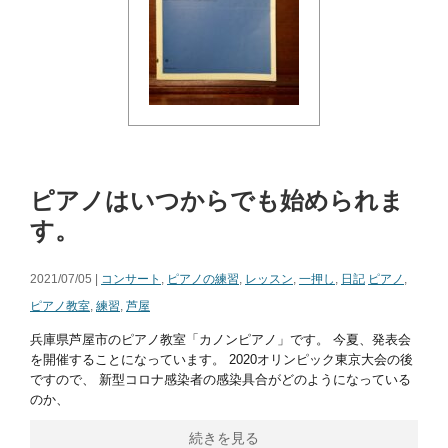
ピアノはいつからでも始められま
す。
2021/07/05 |
コンサート
,
ピアノの練習
,
レッスン
,
一押し
,
日記
ピアノ
,
ピアノ教室
,
練習
,
芦屋
兵庫県芦屋市のピアノ教室「カノンピアノ」です。 今夏、発表会
を開催することになっています。 2020オリンピック東京大会の後
ですので、 新型コロナ感染者の感染具合がどのようになっている
のか、
続きを見る